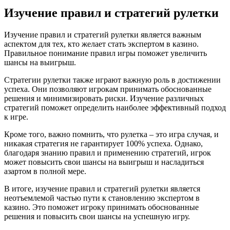
Изучение правил и стратегий рулетки
Изучение правил и стратегий рулетки является важным
аспектом для тех, кто желает стать экспертом в казино.
Правильное понимание правил игры поможет увеличить
шансы на выигрыш.
Стратегии рулетки также играют важную роль в достижении
успеха. Они позволяют игрокам принимать обоснованные
решения и минимизировать риски. Изучение различных
стратегий поможет определить наиболее эффективный подход
к игре.
Кроме того, важно помнить, что рулетка – это игра случая, и
никакая стратегия не гарантирует 100% успеха. Однако,
благодаря знанию правил и применению стратегий, игрок
может повысить свои шансы на выигрыш и насладиться
азартом в полной мере.
В итоге, изучение правил и стратегий рулетки является
неотъемлемой частью пути к становлению экспертом в
казино. Это поможет игроку принимать обоснованные
решения и повысить свои шансы на успешную игру.