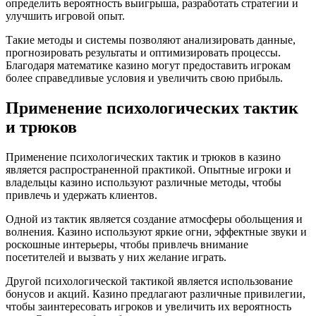
определить вероятность выигрыша, разработать стратегии и
улучшить игровой опыт.
Такие методы и системы позволяют анализировать данные,
прогнозировать результаты и оптимизировать процессы.
Благодаря математике казино могут предоставить игрокам
более справедливые условия и увеличить свою прибыль.
Применение психологических тактик
и трюков
Применение психологических тактик и трюков в казино
является распространенной практикой. Опытные игроки и
владельцы казино используют различные методы, чтобы
привлечь и удержать клиентов.
Одной из тактик является создание атмосферы обольщения и
волнения. Казино используют яркие огни, эффектные звуки и
роскошные интерьеры, чтобы привлечь внимание
посетителей и вызвать у них желание играть.
Другой психологической тактикой является использование
бонусов и акций. Казино предлагают различные привилегии,
чтобы заинтересовать игроков и увеличить их вероятность