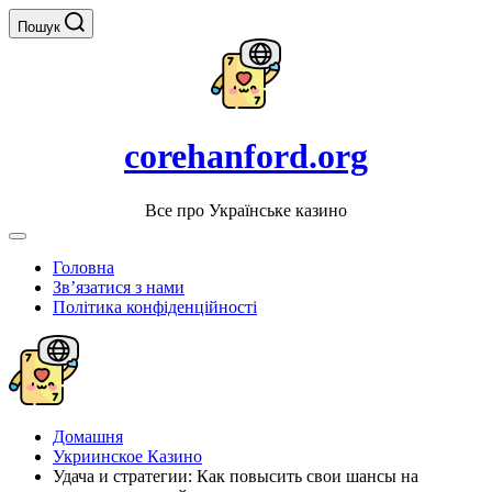
Перейти
Пошук
до
вмісту
corehanford.org
Все про Українське казино
Off
Canvas
Головна
(поза
Зв’язатися з нами
полотном)
Політика конфіденційності
Домашня
Укриинское Казино
Удача и стратегии: Как повысить свои шансы на