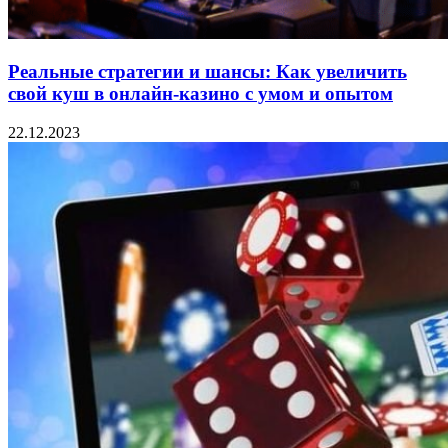
Реальные стратегии и шансы: Как увеличить
свой куш в онлайн-казино с умом и опытом
22.12.2023