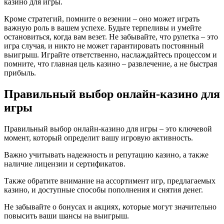
казино для игры.
Кроме стратегий, помните о везении – оно может играть
важную роль в вашем успехе. Будьте терпеливы и умейте
остановиться, когда вам везет. Не забывайте, что рулетка – это
игра случая, и никто не может гарантировать постоянный
выигрыш. Играйте ответственно, наслаждайтесь процессом и
помните, что главная цель казино – развлечение, а не быстрая
прибыль.
Правильный выбор онлайн-казино для
игры
Правильный выбор онлайн-казино для игры – это ключевой
момент, который определит вашу игровую активность.
Важно учитывать надежность и репутацию казино, а также
наличие лицензии и сертификатов.
Также обратите внимание на ассортимент игр, предлагаемых
казино, и доступные способы пополнения и снятия денег.
Не забывайте о бонусах и акциях, которые могут значительно
повысить ваши шансы на выигрыш.