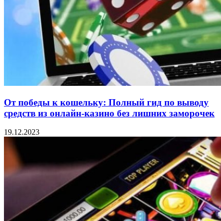
От победы к кошельку: Полный гид по выводу
средств из онлайн-казино без лишних заморочек
19.12.2023